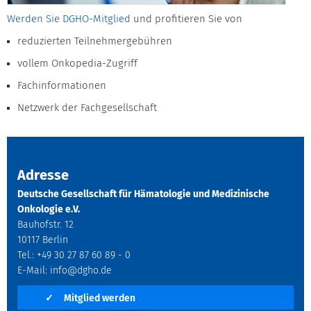
Werden Sie DGHO-Mitglied
und profitieren Sie von
reduzierten Teilnehmergebühren
vollem Onkopedia-Zugriff
Fachinformationen
Netzwerk der Fachgesellschaft
Adresse
Deutsche Gesellschaft für Hämatologie und Medizinische
Onkologie e.V.
Bauhofstr. 12
10117 Berlin
Tel.: +49 30 27 87 60 89 - 0
E-Mail:
info@dgho.de
✓
Mitglied werden