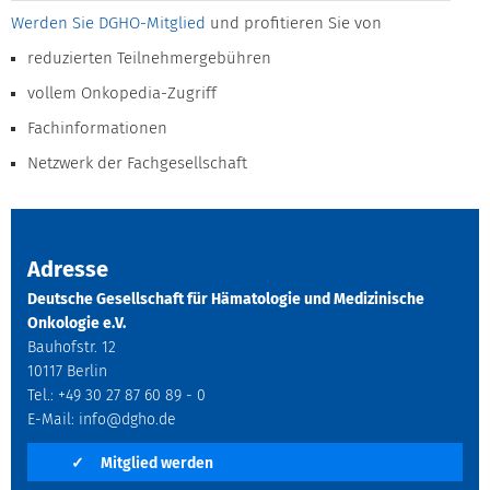
Werden Sie DGHO-Mitglied
und profitieren Sie von
reduzierten Teilnehmergebühren
vollem Onkopedia-Zugriff
Fachinformationen
Netzwerk der Fachgesellschaft
Adresse
Deutsche Gesellschaft für Hämatologie und Medizinische
Onkologie e.V.
Bauhofstr. 12
10117 Berlin
Tel.: +49 30 27 87 60 89 - 0
E-Mail:
info@dgho.de
✓
Mitglied werden