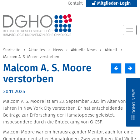
Kontakt
Mitglieder-Login
Togg
navi
Startseite
Aktuelles
News
Aktuelle News
Aktuell
Malcom A. S. Moore verstorben
Malcom A. S. Moore
verstorben
DGHO NEWS
20.11.2025
Malcom A. S. Moore ist am 23. September 2025 im Alter von 81
Jahren in New York City verstorben. Er hat entscheidende
Beiträge zur Erforschung der Hämatopoese geleistet,
insbesondere durch die Entdeckung von G-CSF.
Malcom Moore war ein herausragender Mentor, auch für eine
Generation deutscher Hämatologen. Zwei von Ihnen, Karl Welte