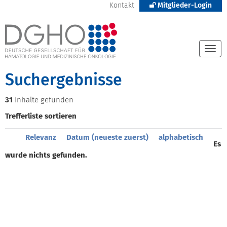
Kontakt
Mitglieder-Login
Togg
navi
Suchergebnisse
31
Inhalte gefunden
Trefferliste sortieren
Relevanz
Datum (neueste zuerst)
alphabetisch
Es
wurde nichts gefunden.