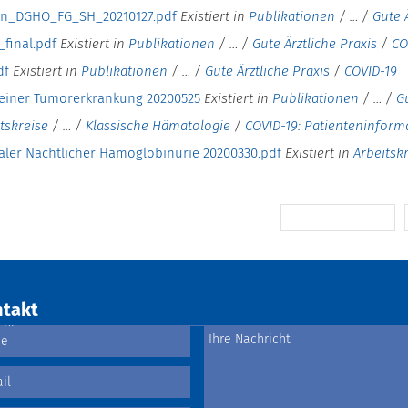
ten_DGHO_FG_SH_20210127.pdf
Existiert in
Publikationen
/
…
/
Gute 
final.pdf
Existiert in
Publikationen
/
…
/
Gute Ärztliche Praxis
/
CO
df
Existiert in
Publikationen
/
…
/
Gute Ärztliche Praxis
/
COVID-19
 einer Tumorerkrankung 20200525
Existiert in
Publikationen
/
…
/
G
tskreise
/
…
/
Klassische Hämatologie
/
COVID-19: Patienteninforma
aler Nächtlicher Hämoglobinurie 20200330.pdf
Existiert in
Arbeitsk
10 frühere Inhalte
takt