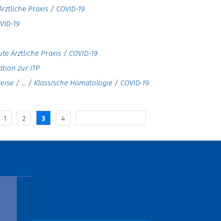
Ärztliche Praxis
/
COVID-19
VID-19
ute Ärztliche Praxis
/
COVID-19
tion zur ITP
reise
/
…
/
Klassische Hämatologie
/
COVID-19:
1
2
3
4
Die nächsten 1 Inhalte