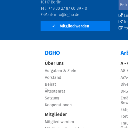
10117 Berlin
Tel.: +49 30 27 87 60 89 - 0
E-Mail:
info@dgho.de
Li
In
✓
Mitglied werden
Y
DGHO
Ar
Über uns
A -
Aufgaben & Ziele
AGI
Vorstand
AYA
Beirat
Dive
Ältestenrat
DRG
Satzung
Ern
Bew
Kooperationen
Fat
Mitglieder
For
Mitglied werden
Fra