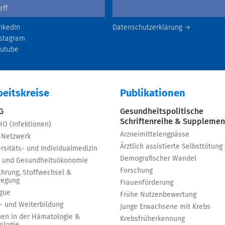
nkedIn
Datenschutzerklärung →
stagram
outube
beitskreise
Publikationen
 G
Gesundheitspolitische
Schriftenreihe & Supplemen
HO (Infektionen)
Arzneimittelengpässe
-Netzwerk
Ärztlich assistierte Selbsttötung
rsitäts- und Individualmedizin
Demografischer Wandel
 und Gesundheitsökonomie
Forschung
ährung, Stoffwechsel &
egung
Frauenförderung
igue
Frühe Nutzenbewertung
t- und Weiterbildung
Junge Erwachsene mit Krebs
uen in der Hämatologie &
Krebsfrüherkennung