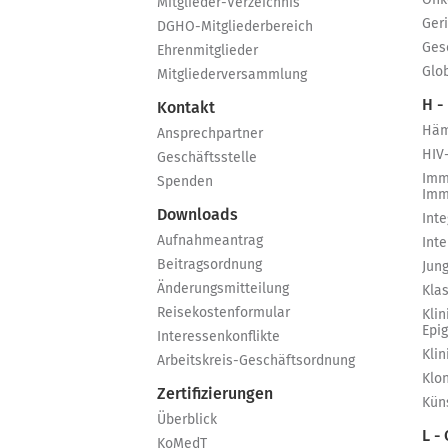
Onk
Mitglieder-Verzeichnis
Ger
DGHO-Mitgliederbereich
Ges
Ehrenmitglieder
Glo
Mitgliederversammlung
H -
Kontakt
Häm
Ansprechpartner
HIV
Geschäftsstelle
Imm
Spenden
Imm
Downloads
Int
Aufnahmeantrag
Int
Beitragsordnung
Jun
Änderungsmitteilung
Kla
Reisekostenformular
Klin
Epi
Interessenkonflikte
Kli
Arbeitskreis-Geschäftsordnung
Klo
Zertifizierungen
Küns
Überblick
L -
KoMedT