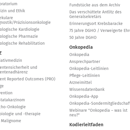
oratorium
Fundstücke aus dem Archiv
izin und Ethik
Das verschüttete Antlitz des
Generalsekretärs
ekulare
gnostik/Präzisionsonkologie
Erinnerungsort Krebsbaracke
ologische Kardiologie
75 Jahre DGHO / Verweigerte Ehr
ologische Pharmazie
50 Jahre DGHO
ologische Rehabilitation
Onkopedia
Z
Onkopedia
iativmedizin
Ansprechpartner
ientensicherheit und
Onkopedia-Leitlinien
ientenadhärenz
Pflege-Leitlinien
ient Reported Outcomes (PRO)
Arzneimittel
ge
Wissensdatenbank
vention
Onkopedia-App
statakarzinom
Onkopedia-Sondermitgliedschaf
cho-Onkologie
Webinare "Onkopedia – was ist
biologie und -therapie
neu?"
 Malignome
Kodierleitfaden