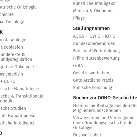
ologie
Künstliche Intelligenz
iatrische Onkologie
Medizin & Ökonomie
chichte
Pflege
bal Oncology
Stellungnahmen
 K
AQUA – IQWIG – IQTIG
ostaseologie
Bundesoberbehörden
-Neoplasien
Fort- und Weiterbildung
undefekte &
Frühe Nutzenbewertung
undysregulation
G-BA
egrative Onkologie
Gesetzesvorhaben
ensivmedizin
Gute Ärztliche Praxis
ge DGHO
Klinische Forschung
ssische Hämatologie
ische & Translationale
Bücher zur DGHO-Geschicht
genetik
Historische Beiträge aus den D
nische Studien
Mitgliederrundschreiben
nale Hämatopoese
Verwässerung und Verleugnung
einer Gründungsgeschichte der
tliche Intelligenz
Onkologie
 O
Dr. Josef Löbel