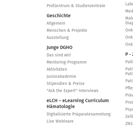
Lab
Prüfzentrum & Studienzentrale
Med
Geschichte
Mol
Dia
Allgemein
Onk
Menschen & Projekte
Onk
Ausstellung
Onk
Junge DGHO
P - 
Das sind wir!
Pall
Mentoring-Programm
Pat
Aktivitäten
Pat
Juniorakademie
Pat
Stipendien & Preise
Pfle
"Ask the Expert"-Interviews
Prä
eLCH – eLearning Curriculum
Pro
Hämatologie
Psy
Digitalisierte Präparatesammlung
Zell
Live Webinare
ZNS