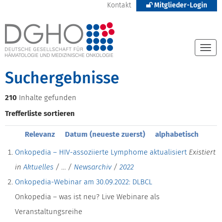
Kontakt
Mitglieder-Login
Togg
navi
Suchergebnisse
210
Inhalte gefunden
Trefferliste sortieren
Relevanz
Datum (neueste zuerst)
alphabetisch
Onkopedia – HIV-assoziierte Lymphome aktualisiert
Existiert
in
Aktuelles
/
…
/
Newsarchiv
/
2022
Onkopedia-Webinar am 30.09.2022: DLBCL
Onkopedia – was ist neu? Live Webinare als
Veranstaltungsreihe