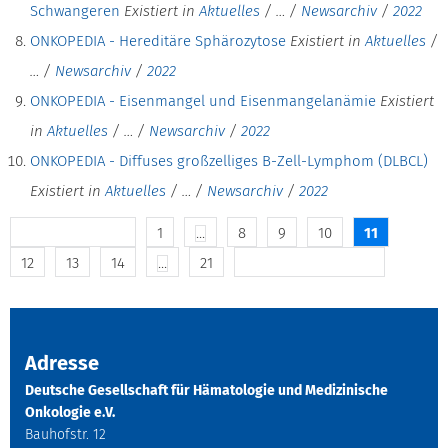
Schwangeren
Existiert in
Aktuelles
/
…
/
Newsarchiv
/
2022
ONKOPEDIA - Hereditäre Sphärozytose
Existiert in
Aktuelles
/
…
/
Newsarchiv
/
2022
ONKOPEDIA - Eisenmangel und Eisenmangelanämie
Existiert
in
Aktuelles
/
…
/
Newsarchiv
/
2022
ONKOPEDIA - Diffuses großzelliges B-Zell-Lymphom (DLBCL)
Existiert in
Aktuelles
/
…
/
Newsarchiv
/
2022
1
...
8
9
10
11
10 frühere Inhalte
12
13
14
...
21
Die nächsten 10 Inhalte
Adresse
Deutsche Gesellschaft für Hämatologie und Medizinische
Onkologie e.V.
Bauhofstr. 12