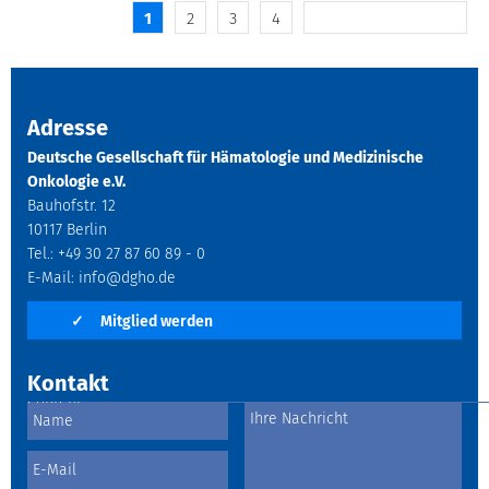
1
2
3
4
Die nächsten 10 Inhalte
Adresse
Deutsche Gesellschaft für Hämatologie und Medizinische
Onkologie e.V.
Bauhofstr. 12
10117 Berlin
Tel.: +49 30 27 87 60 89 - 0
E-Mail:
info@dgho.de
✓
Mitglied werden
Kontakt