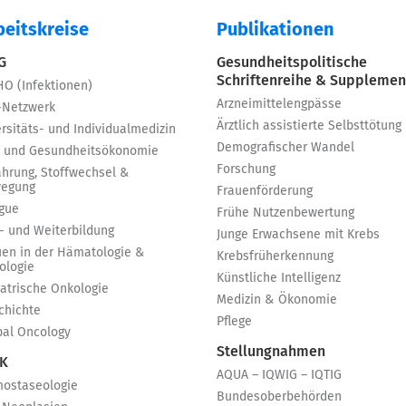
beitskreise
Publikationen
 G
Gesundheitspolitische
Schriftenreihe & Supplemen
HO (Infektionen)
Arzneimittelengpässe
-Netzwerk
Ärztlich assistierte Selbsttötung
rsitäts- und Individualmedizin
Demografischer Wandel
 und Gesundheitsökonomie
Forschung
ährung, Stoffwechsel &
egung
Frauenförderung
igue
Frühe Nutzenbewertung
t- und Weiterbildung
Junge Erwachsene mit Krebs
uen in der Hämatologie &
Krebsfrüherkennung
ologie
Künstliche Intelligenz
iatrische Onkologie
Medizin & Ökonomie
chichte
Pflege
bal Oncology
Stellungnahmen
 K
AQUA – IQWIG – IQTIG
ostaseologie
Bundesoberbehörden