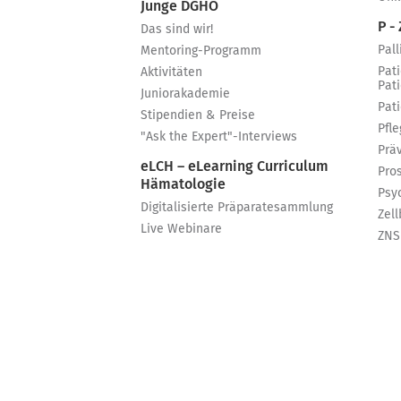
Junge DGHO
P - 
Das sind wir!
Pall
Mentoring-Programm
Pat
Aktivitäten
Pat
Juniorakademie
Pat
Stipendien & Preise
Pfle
"Ask the Expert"-Interviews
Prä
eLCH – eLearning Curriculum
Pro
Hämatologie
Psy
Digitalisierte Präparatesammlung
Zell
Live Webinare
ZNS