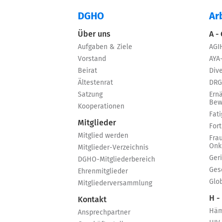
DGHO
Ar
Über uns
A -
Aufgaben & Ziele
AGI
Vorstand
AYA
Beirat
Dive
Ältestenrat
DRG
Satzung
Ern
Bew
Kooperationen
Fat
Mitglieder
For
Mitglied werden
Fra
Onk
Mitglieder-Verzeichnis
Ger
DGHO-Mitgliederbereich
Ges
Ehrenmitglieder
Glo
Mitgliederversammlung
H -
Kontakt
Häm
Ansprechpartner