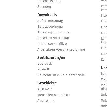
HIV
Geschäftsstelle
Imm
Spenden
Imm
Downloads
Int
Aufnahmeantrag
Int
Beitragsordnung
Jun
Änderungsmitteilung
Kla
Reisekostenformular
Klin
Epi
Interessenkonflikte
Kli
Arbeitskreis-Geschäftsordnung
Klo
Zertifizierungen
Küns
Überblick
L -
KoMedT
Lab
Prüfzentrum & Studienzentrale
Med
Geschichte
Mol
Dia
Allgemein
Onk
Menschen & Projekte
Onk
Ausstellung
Onk