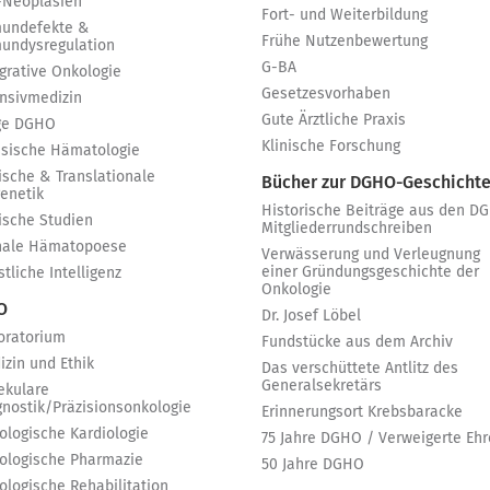
-Neoplasien
Fort- und Weiterbildung
undefekte &
Frühe Nutzenbewertung
undysregulation
G-BA
egrative Onkologie
Gesetzesvorhaben
ensivmedizin
Gute Ärztliche Praxis
ge DGHO
Klinische Forschung
ssische Hämatologie
ische & Translationale
Bücher zur DGHO-Geschicht
genetik
Historische Beiträge aus den D
nische Studien
Mitgliederrundschreiben
nale Hämatopoese
Verwässerung und Verleugnung
einer Gründungsgeschichte der
tliche Intelligenz
Onkologie
 O
Dr. Josef Löbel
oratorium
Fundstücke aus dem Archiv
izin und Ethik
Das verschüttete Antlitz des
Generalsekretärs
ekulare
gnostik/Präzisionsonkologie
Erinnerungsort Krebsbaracke
ologische Kardiologie
75 Jahre DGHO / Verweigerte Ehr
ologische Pharmazie
50 Jahre DGHO
ologische Rehabilitation