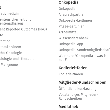
Onkopedia
Z
Onkopedia
iativmedizin
Ansprechpartner
ientensicherheit und
Onkopedia-Leitlinien
ientenadhärenz
Pflege-Leitlinien
ient Reported Outcomes (PRO)
Arzneimittel
ge
Wissensdatenbank
vention
Onkopedia-App
statakarzinom
Onkopedia-Sondermitgliedschaf
cho-Onkologie
Webinare "Onkopedia – was ist
biologie und -therapie
neu?"
 Malignome
Kodierleitfaden
Kodierleitfaden
Mitglieder-Rundschreiben
Öffentliche Kurzfassung
Vollständiges Mitglieder-
Rundschreiben
Mediathek