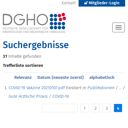
Kontakt
Mitglieder-Login
Togg
navi
Suchergebnisse
31
Inhalte gefunden
Trefferliste sortieren
Relevanz
Datum (neueste zuerst)
alphabetisch
COVID-19 Vakzine 20210107.pdf
Existiert in
Publikationen
/
…
/
Gute Ärztliche Praxis
/
COVID-19
1
2
3
4
10 frühere Inhalte