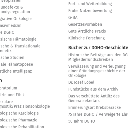
-Neoplasien
Fort- und Weiterbildung
undefekte &
Frühe Nutzenbewertung
undysregulation
G-BA
egrative Onkologie
Gesetzesvorhaben
ensivmedizin
Gute Ärztliche Praxis
ge DGHO
Klinische Forschung
ssische Hämatologie
ische & Translationale
Bücher zur DGHO-Geschicht
genetik
Historische Beiträge aus den D
nische Studien
Mitgliederrundschreiben
nale Hämatopoese
Verwässerung und Verleugnung
einer Gründungsgeschichte der
tliche Intelligenz
Onkologie
 O
Dr. Josef Löbel
oratorium
Fundstücke aus dem Archiv
izin und Ethik
Das verschüttete Antlitz des
Generalsekretärs
ekulare
gnostik/Präzisionsonkologie
Erinnerungsort Krebsbaracke
ologische Kardiologie
75 Jahre DGHO / Verweigerte Ehr
ologische Pharmazie
50 Jahre DGHO
ologische Rehabilitation