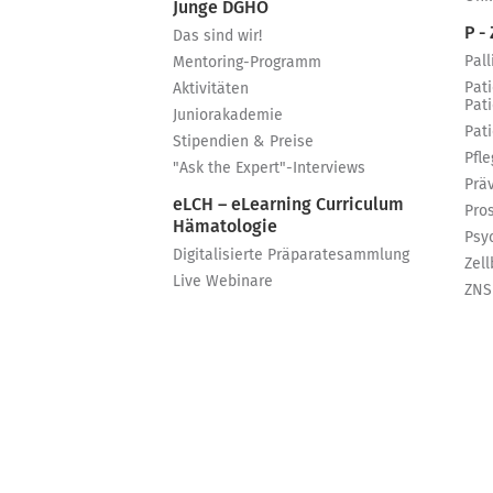
Junge DGHO
P - 
Das sind wir!
Pall
Mentoring-Programm
Pat
Aktivitäten
Pat
Juniorakademie
Pat
Stipendien & Preise
Pfle
"Ask the Expert"-Interviews
Prä
eLCH – eLearning Curriculum
Pro
Hämatologie
Psy
Digitalisierte Präparatesammlung
Zell
Live Webinare
ZNS