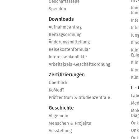
HIV
Geschäftsstelle
Imm
Spenden
Imm
Downloads
Int
Aufnahmeantrag
Int
Beitragsordnung
Jun
Änderungsmitteilung
Kla
Reisekostenformular
Klin
Epi
Interessenkonflikte
Kli
Arbeitskreis-Geschäftsordnung
Klo
Zertifizierungen
Küns
Überblick
L -
KoMedT
Lab
Prüfzentrum & Studienzentrale
Med
Geschichte
Mol
Dia
Allgemein
Onk
Menschen & Projekte
Onk
Ausstellung
Onk