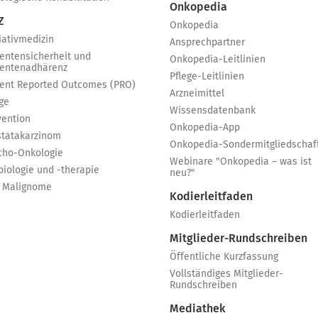
Onkopedia
Z
Onkopedia
iativmedizin
Ansprechpartner
ientensicherheit und
Onkopedia-Leitlinien
ientenadhärenz
Pflege-Leitlinien
ient Reported Outcomes (PRO)
Arzneimittel
ge
Wissensdatenbank
vention
Onkopedia-App
statakarzinom
Onkopedia-Sondermitgliedschaf
cho-Onkologie
Webinare "Onkopedia – was ist
biologie und -therapie
neu?"
 Malignome
Kodierleitfaden
Kodierleitfaden
Mitglieder-Rundschreiben
Öffentliche Kurzfassung
Vollständiges Mitglieder-
Rundschreiben
Mediathek