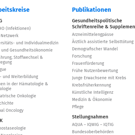
beitskreise
Publikationen
 G
Gesundheitspolitische
Schriftenreihe & Supplemen
HO (Infektionen)
Arzneimittelengpässe
-Netzwerk
Ärztlich assistierte Selbsttötung
rsitäts- und Individualmedizin
Demografischer Wandel
 und Gesundheitsökonomie
Forschung
ährung, Stoffwechsel &
egung
Frauenförderung
igue
Frühe Nutzenbewertung
t- und Weiterbildung
Junge Erwachsene mit Krebs
uen in der Hämatologie &
Krebsfrüherkennung
ologie
Künstliche Intelligenz
iatrische Onkologie
Medizin & Ökonomie
chichte
Pflege
bal Oncology
Stellungnahmen
 K
AQUA – IQWIG – IQTIG
ostaseologie
Bundesoberbehörden