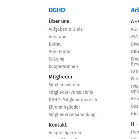
DGHO
Ar
Über uns
A -
Aufgaben & Ziele
AGI
Vorstand
AYA
Beirat
Dive
Ältestenrat
DRG
Satzung
Ern
Bew
Kooperationen
Fat
Mitglieder
For
Mitglied werden
Fra
Onk
Mitglieder-Verzeichnis
Ger
DGHO-Mitgliederbereich
Ges
Ehrenmitglieder
Glo
Mitgliederversammlung
H -
Kontakt
Häm
Ansprechpartner