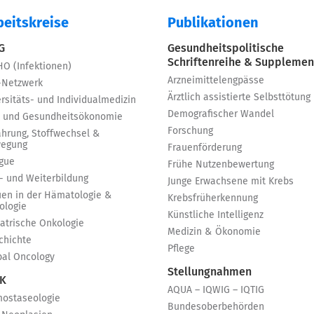
beitskreise
Publikationen
 G
Gesundheitspolitische
Schriftenreihe & Supplemen
HO (Infektionen)
Arzneimittelengpässe
-Netzwerk
Ärztlich assistierte Selbsttötung
rsitäts- und Individualmedizin
Demografischer Wandel
 und Gesundheitsökonomie
Forschung
ährung, Stoffwechsel &
egung
Frauenförderung
igue
Frühe Nutzenbewertung
t- und Weiterbildung
Junge Erwachsene mit Krebs
uen in der Hämatologie &
Krebsfrüherkennung
ologie
Künstliche Intelligenz
iatrische Onkologie
Medizin & Ökonomie
chichte
Pflege
bal Oncology
Stellungnahmen
 K
AQUA – IQWIG – IQTIG
ostaseologie
Bundesoberbehörden