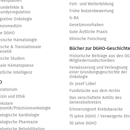
-Neoplasien
Fort- und Weiterbildung
undefekte &
Frühe Nutzenbewertung
undysregulation
G-BA
egrative Onkologie
Gesetzesvorhaben
ensivmedizin
Gute Ärztliche Praxis
ge DGHO
Klinische Forschung
ssische Hämatologie
ische & Translationale
Bücher zur DGHO-Geschicht
genetik
Historische Beiträge aus den D
nische Studien
Mitgliederrundschreiben
nale Hämatopoese
Verwässerung und Verleugnung
einer Gründungsgeschichte der
tliche Intelligenz
Onkologie
 O
Dr. Josef Löbel
oratorium
Fundstücke aus dem Archiv
izin und Ethik
Das verschüttete Antlitz des
Generalsekretärs
ekulare
gnostik/Präzisionsonkologie
Erinnerungsort Krebsbaracke
ologische Kardiologie
75 Jahre DGHO / Verweigerte Ehr
ologische Pharmazie
50 Jahre DGHO
ologische Rehabilitation