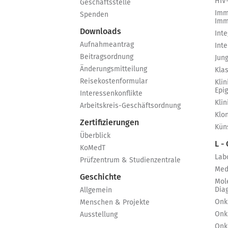
HIV
Geschäftsstelle
Imm
Spenden
Imm
Downloads
Int
Aufnahmeantrag
Int
Beitragsordnung
Jun
Änderungsmitteilung
Kla
Reisekostenformular
Klin
Epi
Interessenkonflikte
Kli
Arbeitskreis-Geschäftsordnung
Klo
Zertifizierungen
Küns
Überblick
L -
KoMedT
Lab
Prüfzentrum & Studienzentrale
Med
Geschichte
Mol
Dia
Allgemein
Onk
Menschen & Projekte
Onk
Ausstellung
Onk