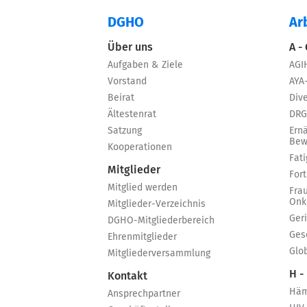
DGHO
Ar
Über uns
A -
Aufgaben & Ziele
AGI
Vorstand
AYA
Beirat
Dive
Ältestenrat
DRG
Satzung
Ern
Bew
Kooperationen
Fat
Mitglieder
For
Mitglied werden
Fra
Onk
Mitglieder-Verzeichnis
Ger
DGHO-Mitgliederbereich
Ges
Ehrenmitglieder
Glo
Mitgliederversammlung
H -
Kontakt
Häm
Ansprechpartner