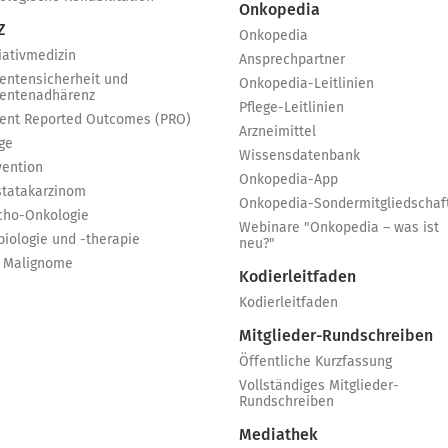
Onkopedia
Z
Onkopedia
iativmedizin
Ansprechpartner
ientensicherheit und
Onkopedia-Leitlinien
ientenadhärenz
Pflege-Leitlinien
ient Reported Outcomes (PRO)
Arzneimittel
ge
Wissensdatenbank
vention
Onkopedia-App
statakarzinom
Onkopedia-Sondermitgliedschaf
cho-Onkologie
Webinare "Onkopedia – was ist
biologie und -therapie
neu?"
 Malignome
Kodierleitfaden
Kodierleitfaden
Mitglieder-Rundschreiben
Öffentliche Kurzfassung
Vollständiges Mitglieder-
Rundschreiben
Mediathek