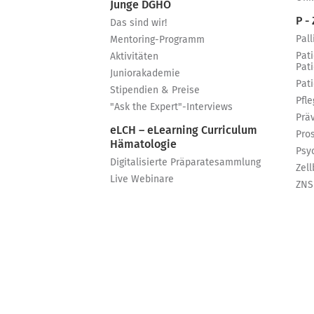
Junge DGHO
P - 
Das sind wir!
Pall
Mentoring-Programm
Pat
Aktivitäten
Pat
Juniorakademie
Pat
Stipendien & Preise
Pfle
"Ask the Expert"-Interviews
Prä
eLCH – eLearning Curriculum
Pro
Hämatologie
Psy
Digitalisierte Präparatesammlung
Zell
Live Webinare
ZNS