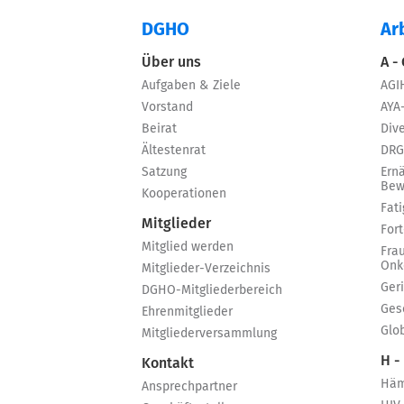
DGHO
Ar
Über uns
A -
Aufgaben & Ziele
AGI
Vorstand
AYA
Beirat
Dive
Ältestenrat
DRG
Satzung
Ern
Bew
Kooperationen
Fat
Mitglieder
For
Mitglied werden
Fra
Onk
Mitglieder-Verzeichnis
Ger
DGHO-Mitgliederbereich
Ges
Ehrenmitglieder
Glo
Mitgliederversammlung
H -
Kontakt
Häm
Ansprechpartner