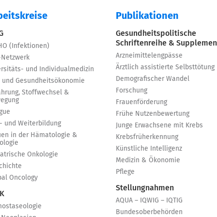
beitskreise
Publikationen
 G
Gesundheitspolitische
Schriftenreihe & Supplemen
HO (Infektionen)
Arzneimittelengpässe
-Netzwerk
Ärztlich assistierte Selbsttötung
rsitäts- und Individualmedizin
Demografischer Wandel
 und Gesundheitsökonomie
Forschung
ährung, Stoffwechsel &
egung
Frauenförderung
igue
Frühe Nutzenbewertung
t- und Weiterbildung
Junge Erwachsene mit Krebs
uen in der Hämatologie &
Krebsfrüherkennung
ologie
Künstliche Intelligenz
iatrische Onkologie
Medizin & Ökonomie
chichte
Pflege
bal Oncology
Stellungnahmen
 K
AQUA – IQWIG – IQTIG
ostaseologie
Bundesoberbehörden