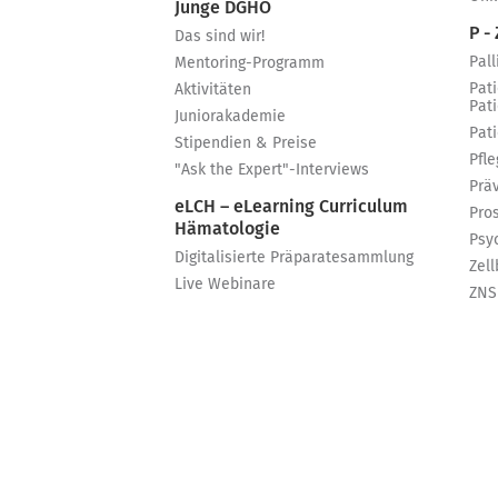
Junge DGHO
P - 
Das sind wir!
Pall
Mentoring-Programm
Pat
Aktivitäten
Pat
Juniorakademie
Pat
Stipendien & Preise
Pfle
"Ask the Expert"-Interviews
Prä
eLCH – eLearning Curriculum
Pro
Hämatologie
Psy
Digitalisierte Präparatesammlung
Zell
Live Webinare
ZNS