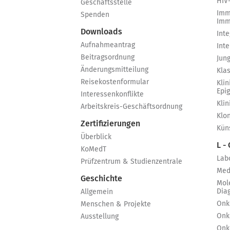
HIV
Geschäftsstelle
Imm
Spenden
Imm
Downloads
Int
Aufnahmeantrag
Int
Beitragsordnung
Jun
Änderungsmitteilung
Kla
Reisekostenformular
Klin
Epi
Interessenkonflikte
Kli
Arbeitskreis-Geschäftsordnung
Klo
Zertifizierungen
Küns
Überblick
L -
KoMedT
Lab
Prüfzentrum & Studienzentrale
Med
Geschichte
Mol
Dia
Allgemein
Onk
Menschen & Projekte
Onk
Ausstellung
Onk