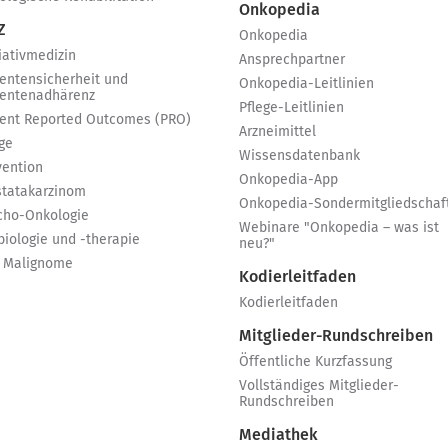
Onkopedia
Z
Onkopedia
iativmedizin
Ansprechpartner
ientensicherheit und
Onkopedia-Leitlinien
ientenadhärenz
Pflege-Leitlinien
ient Reported Outcomes (PRO)
Arzneimittel
ge
Wissensdatenbank
vention
Onkopedia-App
statakarzinom
Onkopedia-Sondermitgliedschaf
cho-Onkologie
Webinare "Onkopedia – was ist
biologie und -therapie
neu?"
 Malignome
Kodierleitfaden
Kodierleitfaden
Mitglieder-Rundschreiben
Öffentliche Kurzfassung
Vollständiges Mitglieder-
Rundschreiben
Mediathek