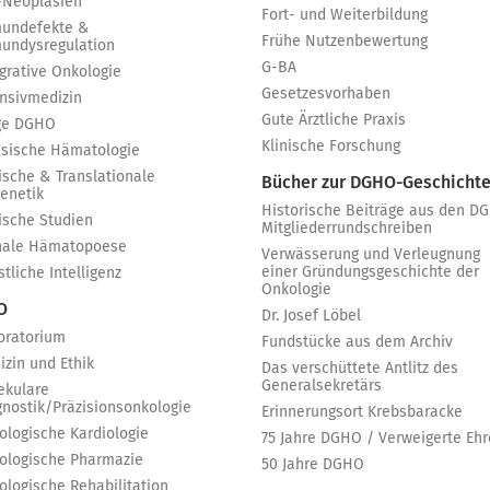
-Neoplasien
Fort- und Weiterbildung
undefekte &
Frühe Nutzenbewertung
undysregulation
G-BA
egrative Onkologie
Gesetzesvorhaben
ensivmedizin
Gute Ärztliche Praxis
ge DGHO
Klinische Forschung
ssische Hämatologie
ische & Translationale
Bücher zur DGHO-Geschicht
genetik
Historische Beiträge aus den D
nische Studien
Mitgliederrundschreiben
nale Hämatopoese
Verwässerung und Verleugnung
einer Gründungsgeschichte der
tliche Intelligenz
Onkologie
 O
Dr. Josef Löbel
oratorium
Fundstücke aus dem Archiv
izin und Ethik
Das verschüttete Antlitz des
Generalsekretärs
ekulare
gnostik/Präzisionsonkologie
Erinnerungsort Krebsbaracke
ologische Kardiologie
75 Jahre DGHO / Verweigerte Ehr
ologische Pharmazie
50 Jahre DGHO
ologische Rehabilitation