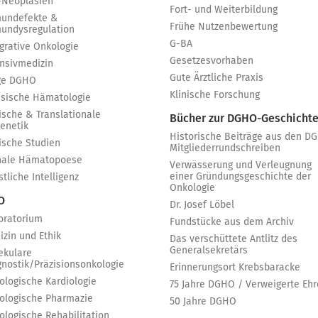
-Neoplasien
Fort- und Weiterbildung
undefekte &
Frühe Nutzenbewertung
undysregulation
G-BA
egrative Onkologie
Gesetzesvorhaben
ensivmedizin
Gute Ärztliche Praxis
ge DGHO
Klinische Forschung
ssische Hämatologie
ische & Translationale
Bücher zur DGHO-Geschicht
genetik
Historische Beiträge aus den D
nische Studien
Mitgliederrundschreiben
nale Hämatopoese
Verwässerung und Verleugnung
einer Gründungsgeschichte der
tliche Intelligenz
Onkologie
 O
Dr. Josef Löbel
oratorium
Fundstücke aus dem Archiv
izin und Ethik
Das verschüttete Antlitz des
Generalsekretärs
ekulare
gnostik/Präzisionsonkologie
Erinnerungsort Krebsbaracke
ologische Kardiologie
75 Jahre DGHO / Verweigerte Ehr
ologische Pharmazie
50 Jahre DGHO
ologische Rehabilitation