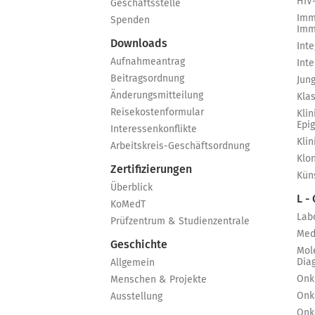
HIV
Geschäftsstelle
Imm
Spenden
Imm
Downloads
Int
Aufnahmeantrag
Int
Beitragsordnung
Jun
Änderungsmitteilung
Kla
Reisekostenformular
Klin
Epi
Interessenkonflikte
Kli
Arbeitskreis-Geschäftsordnung
Klo
Zertifizierungen
Küns
Überblick
L -
KoMedT
Lab
Prüfzentrum & Studienzentrale
Med
Geschichte
Mol
Dia
Allgemein
Onk
Menschen & Projekte
Onk
Ausstellung
Onk