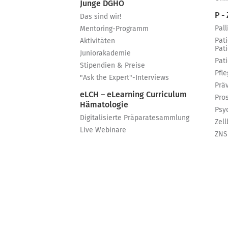
Junge DGHO
P - 
Das sind wir!
Pall
Mentoring-Programm
Pat
Aktivitäten
Pat
Juniorakademie
Pat
Stipendien & Preise
Pfle
"Ask the Expert"-Interviews
Prä
eLCH – eLearning Curriculum
Pro
Hämatologie
Psy
Digitalisierte Präparatesammlung
Zell
Live Webinare
ZNS