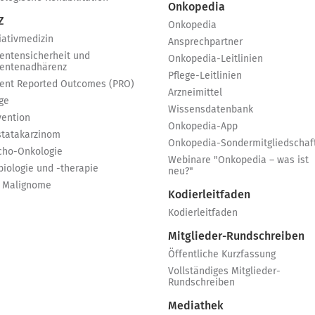
Onkopedia
Z
Onkopedia
iativmedizin
Ansprechpartner
ientensicherheit und
Onkopedia-Leitlinien
ientenadhärenz
Pflege-Leitlinien
ient Reported Outcomes (PRO)
Arzneimittel
ge
Wissensdatenbank
vention
Onkopedia-App
statakarzinom
Onkopedia-Sondermitgliedschaf
cho-Onkologie
Webinare "Onkopedia – was ist
biologie und -therapie
neu?"
 Malignome
Kodierleitfaden
Kodierleitfaden
Mitglieder-Rundschreiben
Öffentliche Kurzfassung
Vollständiges Mitglieder-
Rundschreiben
Mediathek