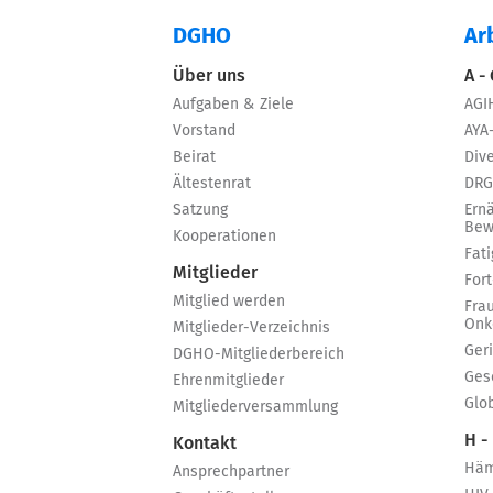
DGHO
Ar
Über uns
A -
Aufgaben & Ziele
AGI
Vorstand
AYA
Beirat
Dive
Ältestenrat
DRG
Satzung
Ern
Bew
Kooperationen
Fat
Mitglieder
For
Mitglied werden
Fra
Onk
Mitglieder-Verzeichnis
Ger
DGHO-Mitgliederbereich
Ges
Ehrenmitglieder
Glo
Mitgliederversammlung
H -
Kontakt
Häm
Ansprechpartner