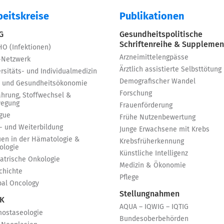
beitskreise
Publikationen
 G
Gesundheitspolitische
Schriftenreihe & Supplemen
HO (Infektionen)
Arzneimittelengpässe
-Netzwerk
Ärztlich assistierte Selbsttötung
rsitäts- und Individualmedizin
Demografischer Wandel
 und Gesundheitsökonomie
Forschung
ährung, Stoffwechsel &
egung
Frauenförderung
igue
Frühe Nutzenbewertung
t- und Weiterbildung
Junge Erwachsene mit Krebs
uen in der Hämatologie &
Krebsfrüherkennung
ologie
Künstliche Intelligenz
iatrische Onkologie
Medizin & Ökonomie
chichte
Pflege
bal Oncology
Stellungnahmen
 K
AQUA – IQWIG – IQTIG
ostaseologie
Bundesoberbehörden