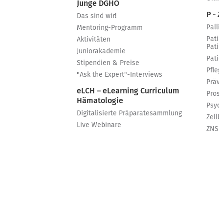
Junge DGHO
P - 
Das sind wir!
Pall
Mentoring-Programm
Pat
Aktivitäten
Pat
Juniorakademie
Pat
Stipendien & Preise
Pfle
"Ask the Expert"-Interviews
Prä
eLCH – eLearning Curriculum
Pro
Hämatologie
Psy
Digitalisierte Präparatesammlung
Zell
Live Webinare
ZNS