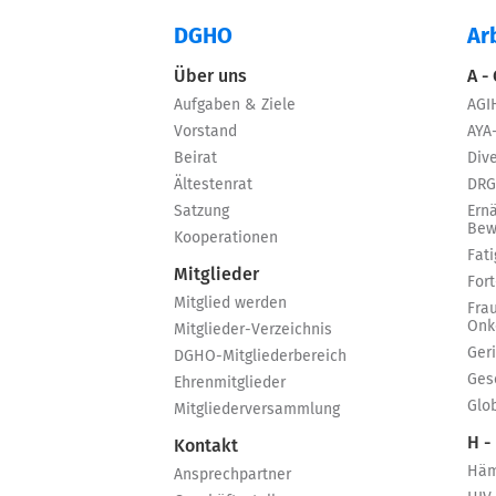
DGHO
Ar
Über uns
A -
Aufgaben & Ziele
AGI
Vorstand
AYA
Beirat
Dive
Ältestenrat
DRG
Satzung
Ern
Bew
Kooperationen
Fat
Mitglieder
For
Mitglied werden
Fra
Onk
Mitglieder-Verzeichnis
Ger
DGHO-Mitgliederbereich
Ges
Ehrenmitglieder
Glo
Mitgliederversammlung
H -
Kontakt
Häm
Ansprechpartner