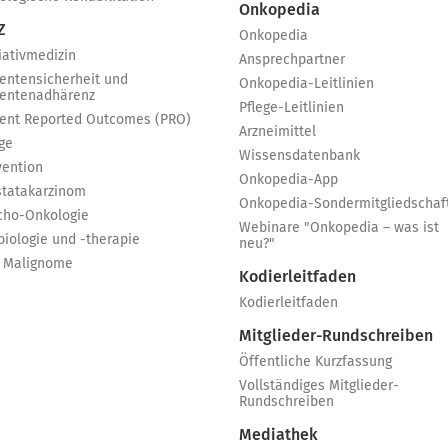
Onkopedia
Z
Onkopedia
iativmedizin
Ansprechpartner
ientensicherheit und
Onkopedia-Leitlinien
ientenadhärenz
Pflege-Leitlinien
ient Reported Outcomes (PRO)
Arzneimittel
ge
Wissensdatenbank
vention
Onkopedia-App
statakarzinom
Onkopedia-Sondermitgliedschaf
cho-Onkologie
Webinare "Onkopedia – was ist
biologie und -therapie
neu?"
 Malignome
Kodierleitfaden
Kodierleitfaden
Mitglieder-Rundschreiben
Öffentliche Kurzfassung
Vollständiges Mitglieder-
Rundschreiben
Mediathek