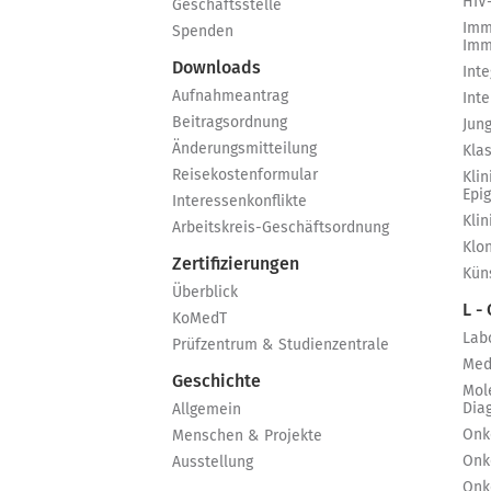
HIV
Geschäftsstelle
Imm
Spenden
Imm
Downloads
Int
Aufnahmeantrag
Int
Beitragsordnung
Jun
Änderungsmitteilung
Kla
Reisekostenformular
Klin
Epi
Interessenkonflikte
Kli
Arbeitskreis-Geschäftsordnung
Klo
Zertifizierungen
Küns
Überblick
L -
KoMedT
Lab
Prüfzentrum & Studienzentrale
Med
Geschichte
Mol
Dia
Allgemein
Onk
Menschen & Projekte
Onk
Ausstellung
Onk