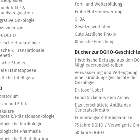
-Neoplasien
Fort- und Weiterbildung
undefekte &
Frühe Nutzenbewertung
undysregulation
G-BA
egrative Onkologie
Gesetzesvorhaben
ensivmedizin
Gute Ärztliche Praxis
ge DGHO
Klinische Forschung
ssische Hämatologie
ische & Translationale
Bücher zur DGHO-Geschicht
genetik
Historische Beiträge aus den D
nische Studien
Mitgliederrundschreiben
nale Hämatopoese
Verwässerung und Verleugnung
einer Gründungsgeschichte der
tliche Intelligenz
Onkologie
 O
Dr. Josef Löbel
oratorium
Fundstücke aus dem Archiv
izin und Ethik
Das verschüttete Antlitz des
Generalsekretärs
ekulare
gnostik/Präzisionsonkologie
Erinnerungsort Krebsbaracke
ologische Kardiologie
75 Jahre DGHO / Verweigerte Ehr
ologische Pharmazie
50 Jahre DGHO
ologische Rehabilitation