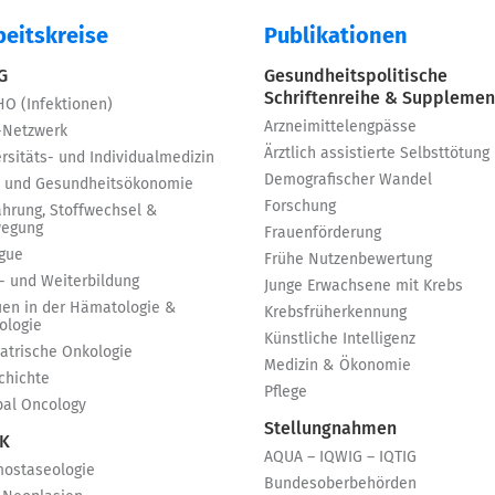
beitskreise
Publikationen
 G
Gesundheitspolitische
Schriftenreihe & Supplemen
HO (Infektionen)
Arzneimittelengpässe
-Netzwerk
Ärztlich assistierte Selbsttötung
rsitäts- und Individualmedizin
Demografischer Wandel
 und Gesundheitsökonomie
Forschung
ährung, Stoffwechsel &
egung
Frauenförderung
igue
Frühe Nutzenbewertung
t- und Weiterbildung
Junge Erwachsene mit Krebs
uen in der Hämatologie &
Krebsfrüherkennung
ologie
Künstliche Intelligenz
iatrische Onkologie
Medizin & Ökonomie
chichte
Pflege
bal Oncology
Stellungnahmen
 K
AQUA – IQWIG – IQTIG
ostaseologie
Bundesoberbehörden