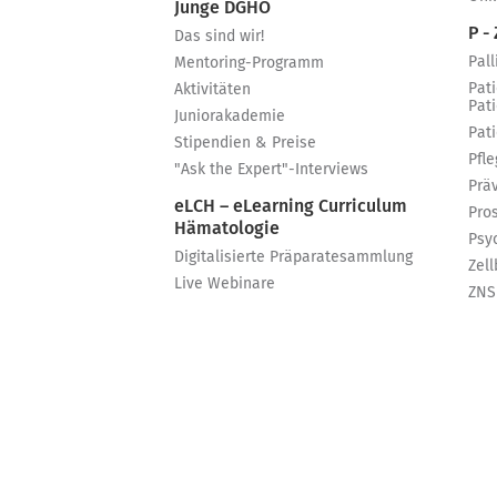
Junge DGHO
P - 
Das sind wir!
Pall
Mentoring-Programm
Pat
Aktivitäten
Pat
Juniorakademie
Pat
Stipendien & Preise
Pfle
"Ask the Expert"-Interviews
Prä
eLCH – eLearning Curriculum
Pro
Hämatologie
Psy
Digitalisierte Präparatesammlung
Zell
Live Webinare
ZNS