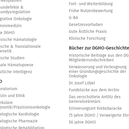
-Neoplasien
Fort- und Weiterbildung
undefekte &
Frühe Nutzenbewertung
undysregulation
G-BA
egrative Onkologie
Gesetzesvorhaben
ensivmedizin
Gute Ärztliche Praxis
ge DGHO
Klinische Forschung
ssische Hämatologie
ische & Translationale
Bücher zur DGHO-Geschicht
genetik
Historische Beiträge aus den D
nische Studien
Mitgliederrundschreiben
nale Hämatopoese
Verwässerung und Verleugnung
einer Gründungsgeschichte der
tliche Intelligenz
Onkologie
 O
Dr. Josef Löbel
oratorium
Fundstücke aus dem Archiv
izin und Ethik
Das verschüttete Antlitz des
Generalsekretärs
ekulare
gnostik/Präzisionsonkologie
Erinnerungsort Krebsbaracke
ologische Kardiologie
75 Jahre DGHO / Verweigerte Ehr
ologische Pharmazie
50 Jahre DGHO
ologische Rehabilitation