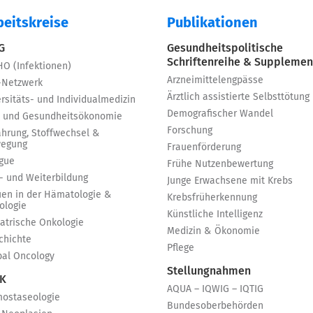
beitskreise
Publikationen
 G
Gesundheitspolitische
Schriftenreihe & Supplemen
HO (Infektionen)
Arzneimittelengpässe
-Netzwerk
Ärztlich assistierte Selbsttötung
rsitäts- und Individualmedizin
Demografischer Wandel
 und Gesundheitsökonomie
Forschung
ährung, Stoffwechsel &
egung
Frauenförderung
igue
Frühe Nutzenbewertung
t- und Weiterbildung
Junge Erwachsene mit Krebs
uen in der Hämatologie &
Krebsfrüherkennung
ologie
Künstliche Intelligenz
iatrische Onkologie
Medizin & Ökonomie
chichte
Pflege
bal Oncology
Stellungnahmen
 K
AQUA – IQWIG – IQTIG
ostaseologie
Bundesoberbehörden