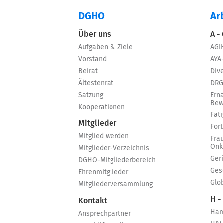
DGHO
Ar
Über uns
A -
Aufgaben & Ziele
AGI
Vorstand
AYA
Beirat
Dive
Ältestenrat
DRG
Satzung
Ern
Bew
Kooperationen
Fat
Mitglieder
For
Mitglied werden
Fra
Onk
Mitglieder-Verzeichnis
Ger
DGHO-Mitgliederbereich
Ges
Ehrenmitglieder
Glo
Mitgliederversammlung
H -
Kontakt
Häm
Ansprechpartner