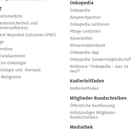
Onkopedia
Z
Onkopedia
iativmedizin
Ansprechpartner
ientensicherheit und
Onkopedia-Leitlinien
ientenadhärenz
Pflege-Leitlinien
ient Reported Outcomes (PRO)
Arzneimittel
ge
Wissensdatenbank
vention
Onkopedia-App
statakarzinom
Onkopedia-Sondermitgliedschaf
cho-Onkologie
Webinare "Onkopedia – was ist
biologie und -therapie
neu?"
 Malignome
Kodierleitfaden
Kodierleitfaden
Mitglieder-Rundschreiben
Öffentliche Kurzfassung
Vollständiges Mitglieder-
Rundschreiben
Mediathek