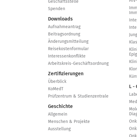
HIV
Geschäftsstelle
Imm
Spenden
Imm
Downloads
Int
Aufnahmeantrag
Int
Beitragsordnung
Jun
Änderungsmitteilung
Kla
Reisekostenformular
Klin
Epi
Interessenkonflikte
Kli
Arbeitskreis-Geschäftsordnung
Klo
Zertifizierungen
Küns
Überblick
L -
KoMedT
Lab
Prüfzentrum & Studienzentrale
Med
Geschichte
Mol
Dia
Allgemein
Onk
Menschen & Projekte
Onk
Ausstellung
Onk