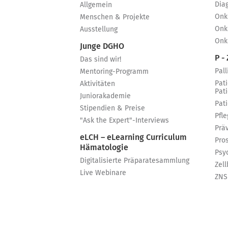
Dia
Allgemein
Onk
Menschen & Projekte
Onk
Ausstellung
Onk
Junge DGHO
P - 
Das sind wir!
Pall
Mentoring-Programm
Pat
Aktivitäten
Pat
Juniorakademie
Pat
Stipendien & Preise
Pfle
"Ask the Expert"-Interviews
Prä
eLCH – eLearning Curriculum
Pro
Hämatologie
Psy
Digitalisierte Präparatesammlung
Zell
Live Webinare
ZNS