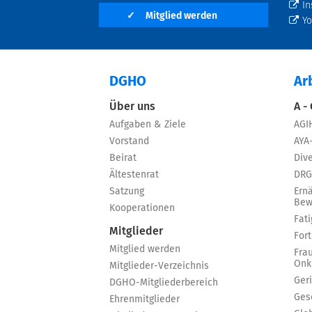
In
✓
Mitglied werden
Y
DGHO
Ar
Über uns
A -
Aufgaben & Ziele
AGI
Vorstand
AYA
Beirat
Dive
Ältestenrat
DRG
Satzung
Ern
Bew
Kooperationen
Fat
Mitglieder
For
Mitglied werden
Fra
Onk
Mitglieder-Verzeichnis
Ger
DGHO-Mitgliederbereich
Ges
Ehrenmitglieder