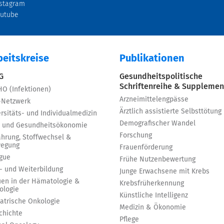
stagram
outube
beitskreise
Publikationen
 G
Gesundheitspolitische
Schriftenreihe & Supplemen
HO (Infektionen)
Arzneimittelengpässe
-Netzwerk
Ärztlich assistierte Selbsttötung
rsitäts- und Individualmedizin
Demografischer Wandel
 und Gesundheitsökonomie
Forschung
ährung, Stoffwechsel &
egung
Frauenförderung
igue
Frühe Nutzenbewertung
t- und Weiterbildung
Junge Erwachsene mit Krebs
uen in der Hämatologie &
Krebsfrüherkennung
ologie
Künstliche Intelligenz
iatrische Onkologie
Medizin & Ökonomie
chichte
Pflege