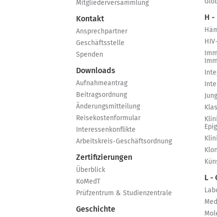
Glo
Mitgliederversammlung
H -
Kontakt
Häm
Ansprechpartner
HIV
Geschäftsstelle
Imm
Spenden
Imm
Downloads
Int
Aufnahmeantrag
Int
Beitragsordnung
Jun
Änderungsmitteilung
Kla
Reisekostenformular
Klin
Epi
Interessenkonflikte
Kli
Arbeitskreis-Geschäftsordnung
Klo
Zertifizierungen
Küns
Überblick
L -
KoMedT
Lab
Prüfzentrum & Studienzentrale
Med
Geschichte
Mol