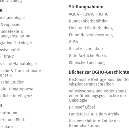
bal Oncology
Stellungnahmen
 K
AQUA – IQWIG – IQTIG
ostaseologie
Bundesoberbehörden
-Neoplasien
Fort- und Weiterbildung
undefekte &
Frühe Nutzenbewertung
undysregulation
G-BA
egrative Onkologie
Gesetzesvorhaben
ensivmedizin
Gute Ärztliche Praxis
ge DGHO
Klinische Forschung
ssische Hämatologie
ische & Translationale
Bücher zur DGHO-Geschicht
genetik
Historische Beiträge aus den D
nische Studien
Mitgliederrundschreiben
nale Hämatopoese
Verwässerung und Verleugnung
einer Gründungsgeschichte der
tliche Intelligenz
Onkologie
 O
Dr. Josef Löbel
oratorium
Fundstücke aus dem Archiv
izin und Ethik
Das verschüttete Antlitz des
Generalsekretärs
ekulare