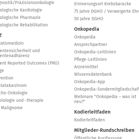
gnostik/Präzisionsonkologie
Erinnerungsort Krebsbaracke
ologische Kardiologie
75 Jahre DGHO / Verweigerte Ehr
ologische Pharmazie
50 Jahre DGHO
ologische Rehabilitation
Onkopedia
Z
Onkopedia
iativmedizin
Ansprechpartner
ientensicherheit und
Onkopedia-Leitlinien
ientenadhärenz
Pflege-Leitlinien
ient Reported Outcomes (PRO)
Arzneimittel
ge
Wissensdatenbank
vention
Onkopedia-App
statakarzinom
Onkopedia-Sondermitgliedschaf
cho-Onkologie
Webinare "Onkopedia – was ist
biologie und -therapie
neu?"
 Malignome
Kodierleitfaden
Kodierleitfaden
Mitglieder-Rundschreiben
Öffentliche Kurzfassung