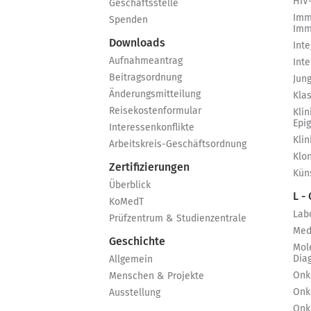
HIV
Geschäftsstelle
Imm
Spenden
Imm
Downloads
Int
Aufnahmeantrag
Int
Beitragsordnung
Jun
Änderungsmitteilung
Kla
Reisekostenformular
Klin
Epi
Interessenkonflikte
Kli
Arbeitskreis-Geschäftsordnung
Klo
Zertifizierungen
Küns
Überblick
L -
KoMedT
Lab
Prüfzentrum & Studienzentrale
Med
Geschichte
Mol
Dia
Allgemein
Onk
Menschen & Projekte
Onk
Ausstellung
Onk