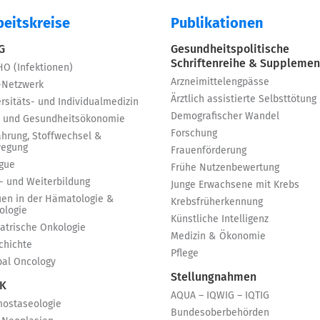
beitskreise
Publikationen
 G
Gesundheitspolitische
Schriftenreihe & Supplemen
HO (Infektionen)
Arzneimittelengpässe
-Netzwerk
Ärztlich assistierte Selbsttötung
rsitäts- und Individualmedizin
Demografischer Wandel
 und Gesundheitsökonomie
Forschung
ährung, Stoffwechsel &
egung
Frauenförderung
igue
Frühe Nutzenbewertung
t- und Weiterbildung
Junge Erwachsene mit Krebs
uen in der Hämatologie &
Krebsfrüherkennung
ologie
Künstliche Intelligenz
iatrische Onkologie
Medizin & Ökonomie
chichte
Pflege
bal Oncology
Stellungnahmen
 K
AQUA – IQWIG – IQTIG
ostaseologie
Bundesoberbehörden