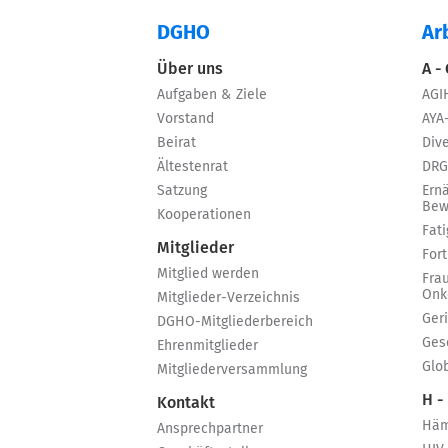
DGHO
Ar
Über uns
A -
Aufgaben & Ziele
AGI
Vorstand
AYA
Beirat
Dive
Ältestenrat
DRG
Satzung
Ern
Bew
Kooperationen
Fat
Mitglieder
For
Mitglied werden
Fra
Onk
Mitglieder-Verzeichnis
Ger
DGHO-Mitgliederbereich
Ges
Ehrenmitglieder
Glo
Mitgliederversammlung
H -
Kontakt
Häm
Ansprechpartner