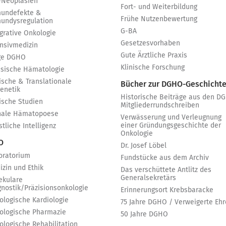
-Neoplasien
Fort- und Weiterbildung
undefekte &
Frühe Nutzenbewertung
undysregulation
G-BA
egrative Onkologie
Gesetzesvorhaben
ensivmedizin
Gute Ärztliche Praxis
ge DGHO
Klinische Forschung
ssische Hämatologie
ische & Translationale
Bücher zur DGHO-Geschicht
genetik
Historische Beiträge aus den D
nische Studien
Mitgliederrundschreiben
nale Hämatopoese
Verwässerung und Verleugnung
einer Gründungsgeschichte der
tliche Intelligenz
Onkologie
 O
Dr. Josef Löbel
oratorium
Fundstücke aus dem Archiv
izin und Ethik
Das verschüttete Antlitz des
Generalsekretärs
ekulare
gnostik/Präzisionsonkologie
Erinnerungsort Krebsbaracke
ologische Kardiologie
75 Jahre DGHO / Verweigerte Ehr
ologische Pharmazie
50 Jahre DGHO
ologische Rehabilitation