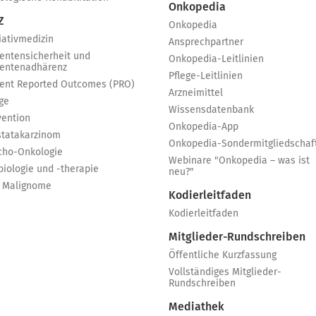
Onkopedia
Z
Onkopedia
iativmedizin
Ansprechpartner
ientensicherheit und
Onkopedia-Leitlinien
ientenadhärenz
Pflege-Leitlinien
ient Reported Outcomes (PRO)
Arzneimittel
ge
Wissensdatenbank
vention
Onkopedia-App
statakarzinom
Onkopedia-Sondermitgliedschaf
cho-Onkologie
Webinare "Onkopedia – was ist
biologie und -therapie
neu?"
 Malignome
Kodierleitfaden
Kodierleitfaden
Mitglieder-Rundschreiben
Öffentliche Kurzfassung
Vollständiges Mitglieder-
Rundschreiben
Mediathek