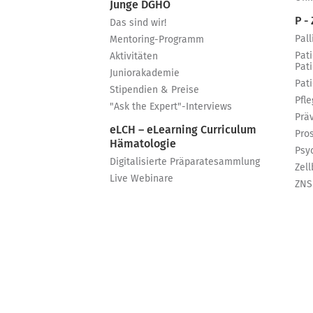
Junge DGHO
P - 
Das sind wir!
Pall
Mentoring-Programm
Pat
Aktivitäten
Pat
Juniorakademie
Pat
Stipendien & Preise
Pfle
"Ask the Expert"-Interviews
Prä
eLCH – eLearning Curriculum
Pro
Hämatologie
Psy
Digitalisierte Präparatesammlung
Zell
Live Webinare
ZNS