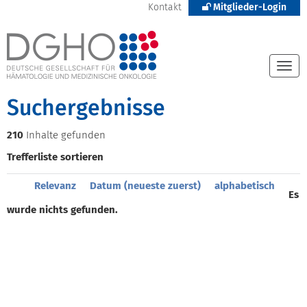
Kontakt
Mitglieder-Login
Togg
navi
Suchergebnisse
210
Inhalte gefunden
Trefferliste sortieren
Relevanz
Datum (neueste zuerst)
alphabetisch
Es
wurde nichts gefunden.